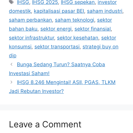
Tags
IHSG
,
IHSG 2025
,
IHSG sepekan
,
investor
domestik
,
kapitalisasi pasar BEI
,
saham industri
,
saham perbankan
,
saham teknologi
,
sektor
bahan baku
,
sektor energi
,
sektor finansial
,
sektor infrastruktur
,
sektor kesehatan
,
sektor
konsumsi
,
sektor transportasi
,
strategi buy on
dip
Bunga Sedang Turun? Saatnya Coba
Investasi Saham!
IHSG 8.246 Mengintai! ASII, PGAS, TLKM
Jadi Rebutan Investor?
Leave a Comment