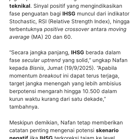
teknikal
. Sinyal positif yang mengindikasikan
fase penguatan bagi
IHSG
muncul dari indikator
Stochastic, RSI (Relative Strength Index), hingga
terbentuknya
positive crossover
antara
moving
average
(MA) 20 dan 60.
“Secara jangka panjang,
IHSG
berada dalam
fase
secular uptrend
yang solid,” ungkap Nafan
kepada
Bisnis
, Jumat (19/9/2025). “Apabila
momentum
breakout
ini dapat terus terjaga,
target jangka menengah yang lebih ambisius
berpotensi mengarah hingga 10.500 dalam
kurun waktu kurang dari satu dekade,”
tambahnya.
Meskipun demikian, Nafan tetap memberikan
catatan penting mengenai potensi
skenario
negatif
jika
IHSG
terkoreksi tajam ke level