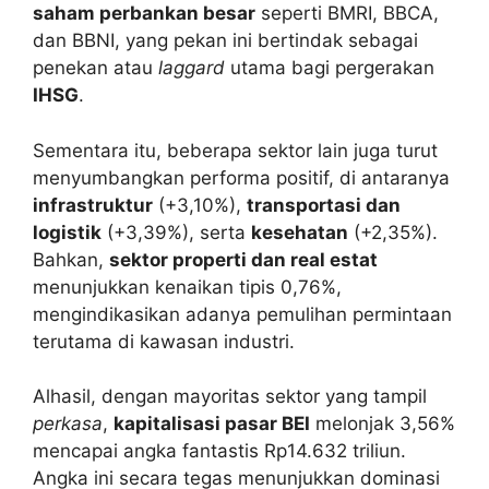
saham perbankan besar
seperti BMRI, BBCA,
dan BBNI, yang pekan ini bertindak sebagai
penekan atau
laggard
utama bagi pergerakan
IHSG
.
Sementara itu, beberapa sektor lain juga turut
menyumbangkan performa positif, di antaranya
infrastruktur
(+3,10%),
transportasi dan
logistik
(+3,39%), serta
kesehatan
(+2,35%).
Bahkan,
sektor properti dan real estat
menunjukkan kenaikan tipis 0,76%,
mengindikasikan adanya pemulihan permintaan
terutama di kawasan industri.
Alhasil, dengan mayoritas sektor yang tampil
perkasa
,
kapitalisasi pasar BEI
melonjak 3,56%
mencapai angka fantastis Rp14.632 triliun.
Angka ini secara tegas menunjukkan dominasi