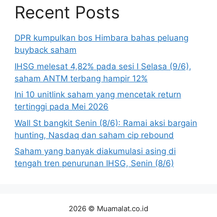
Recent Posts
DPR kumpulkan bos Himbara bahas peluang
buyback saham
IHSG melesat 4,82% pada sesi I Selasa (9/6),
saham ANTM terbang hampir 12%
Ini 10 unitlink saham yang mencetak return
tertinggi pada Mei 2026
Wall St bangkit Senin (8/6): Ramai aksi bargain
hunting, Nasdaq dan saham cip rebound
Saham yang banyak diakumulasi asing di
tengah tren penurunan IHSG, Senin (8/6)
2026 © Muamalat.co.id