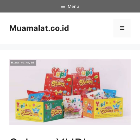
Skip
Menu
to
content
Muamalat.co.id
Menu