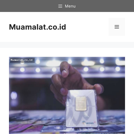
Skip
Menu
to
content
Muamalat.co.id
Menu