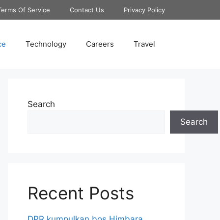
Terms Of Service
Contact Us
Privacy Policy
ce
Technology
Careers
Travel
Search
Search
Recent Posts
DPR kumpulkan bos Himbara