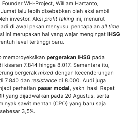
 Founder WH-Project, William Hartanto,
Jumat lalu lebih disebabkan oleh aksi ambil
leh investor. Aksi
profit taking
ini, menurut
rjadi di awal pekan menyusul pencapaian
all time
si ini merupakan hal yang wajar mengingat
IHSG
ntuh level tertinggi baru.
nto memproyeksikan
pergerakan IHSG
pada
 kisaran 7.844 hingga 8.017. Sementara itu,
rung bergerak
mixed
dengan kecenderungan
di 7.840 dan
resistance
di 8.000. Audi juga
njadi perhatian
pasar modal
, yakni hasil Rapat
I) yang dijadwalkan pada 20 Agustus, serta
minyak sawit mentah (CPO) yang baru saja
 sebesar 3,5%.