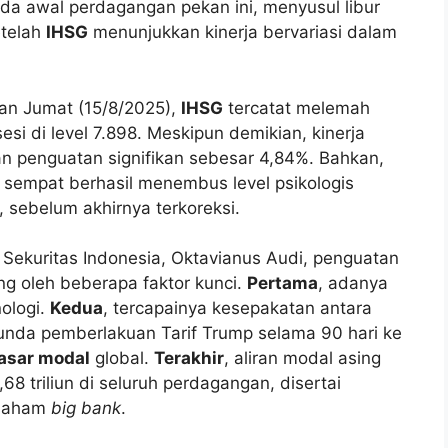
da awal perdagangan pekan ini, menyusul libur
etelah
IHSG
menunjukkan kinerja bervariasi dalam
n Jumat (15/8/2025),
IHSG
tercatat melemah
esi di level 7.898. Meskipun demikian, kinerja
n penguatan signifikan sebesar 4,84%. Bahkan,
sempat berhasil menembus level psikologis
6, sebelum akhirnya terkoreksi.
 Sekuritas Indonesia, Oktavianus Audi, penguatan
ng oleh beberapa faktor kunci.
Pertama
, adanya
nologi.
Kedua
, tercapainya kesepakatan antara
unda pemberlakuan Tarif Trump selama 90 hari ke
asar modal
global.
Terakhir
, aliran modal asing
68 triliun di seluruh perdagangan, disertai
-saham
big bank
.