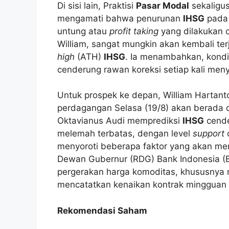
Di sisi lain, Praktisi
Pasar Modal
sekaligus
mengamati bahwa penurunan
IHSG
pada 
untung atau
profit taking
yang dilakukan o
William, sangat mungkin akan kembali te
high
(ATH)
IHSG
. Ia menambahkan, kondi
cenderung rawan koreksi setiap kali menye
Untuk prospek ke depan, William Harta
perdagangan Selasa (19/8) akan berada di
Oktavianus Audi memprediksi
IHSG
cende
melemah terbatas, dengan level
support
menyoroti beberapa faktor yang akan me
Dewan Gubernur (RDG) Bank Indonesia (B
pergerakan harga komoditas, khususnya 
mencatatkan kenaikan kontrak mingguan
Rekomendasi Saham