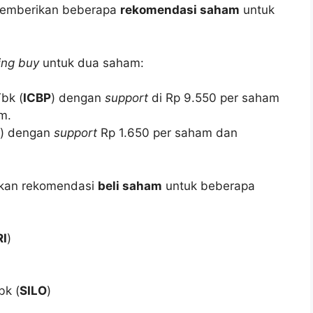
 memberikan beberapa
rekomendasi saham
untuk
ing buy
untuk dua saham:
bk (
ICBP
) dengan
support
di Rp 9.550 per saham
m.
) dengan
support
Rp 1.650 per saham dan
ikan rekomendasi
beli saham
untuk beberapa
RI
)
bk (
SILO
)