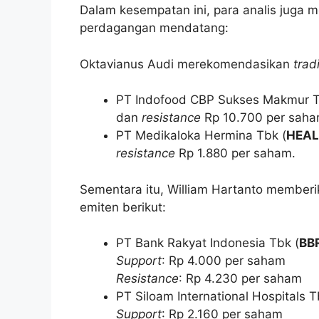
Dalam kesempatan ini, para analis juga
perdagangan mendatang:
Oktavianus Audi merekomendasikan
trad
PT Indofood CBP Sukses Makmur T
dan
resistance
Rp 10.700 per saha
PT Medikaloka Hermina Tbk (
HEAL
resistance
Rp 1.880 per saham.
Sementara itu, William Hartanto member
emiten berikut:
PT Bank Rakyat Indonesia Tbk (
BB
Support
: Rp 4.000 per saham
Resistance
: Rp 4.230 per saham
PT Siloam International Hospitals T
Support
: Rp 2.160 per saham