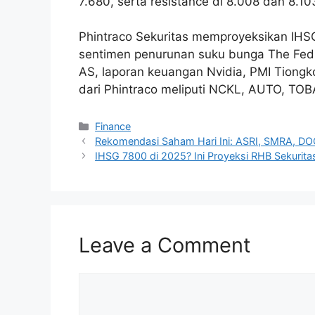
7.680, serta resistance di 8.008 dan 8.10
Phintraco Sekuritas memproyeksikan IHS
sentimen penurunan suku bunga The Fed
AS, laporan keuangan Nvidia, PMI Tiongk
dari Phintraco meliputi NCKL, AUTO, TO
Categories
Finance
Rekomendasi Saham Hari Ini: ASRI, SMRA, DO
IHSG 7800 di 2025? Ini Proyeksi RHB Sekurita
Leave a Comment
Comment