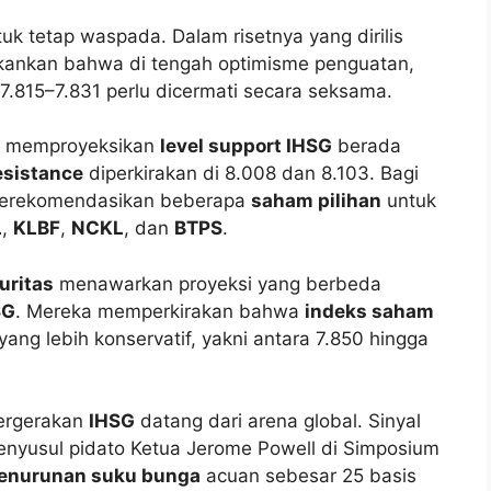
uk tetap waspada. Dalam risetnya yang dirilis
ankan bahwa di tengah optimisme penguatan,
 7.815–7.831 perlu dicermati secara seksama.
memproyeksikan
level support IHSG
berada
resistance
diperkirakan di 8.008 dan 8.103. Bagi
rekomendasikan beberapa
saham pilihan
untuk
L
,
KLBF
,
NCKL
, dan
BTPS
.
uritas
menawarkan proyeksi yang berbeda
SG
. Mereka memperkirakan bahwa
indeks saham
ng lebih konservatif, yakni antara 7.850 hingga
pergerakan
IHSG
datang dari arena global. Sinyal
enyusul pidato Ketua Jerome Powell di Simposium
enurunan suku bunga
acuan sebesar 25 basis