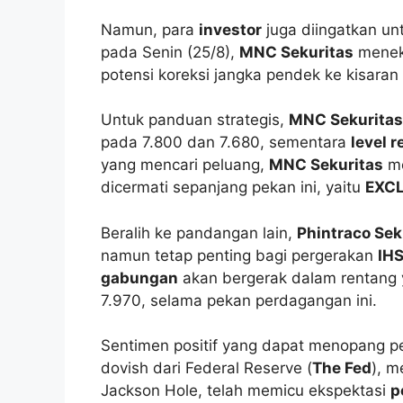
Namun, para
investor
juga diingatkan unt
pada Senin (25/8),
MNC Sekuritas
menek
potensi koreksi jangka pendek ke kisaran
Untuk panduan strategis,
MNC Sekuritas
pada 7.800 dan 7.680, sementara
level 
yang mencari peluang,
MNC Sekuritas
me
dicermati sepanjang pekan ini, yaitu
EXC
Beralih ke pandangan lain,
Phintraco Sek
namun tetap penting bagi pergerakan
IH
gabungan
akan bergerak dalam rentang ya
7.970, selama pekan perdagangan ini.
Sentimen positif yang dapat menopang 
dovish dari Federal Reserve (
The Fed
), m
Jackson Hole, telah memicu ekspektasi
p