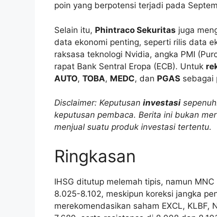
poin yang berpotensi terjadi pada Septe
Selain itu,
Phintraco Sekuritas
juga men
data ekonomi penting, seperti rilis data
raksasa teknologi Nvidia, angka PMI (Pur
rapat Bank Sentral Eropa (ECB). Untuk
re
AUTO
,
TOBA
,
MEDC
, dan
PGAS
sebagai p
Disclaimer: Keputusan
investasi
sepenuhn
keputusan pembaca. Berita ini bukan me
menjual suatu produk investasi tertentu.
Ringkasan
IHSG ditutup melemah tipis, namun MNC S
8.025-8.102, meskipun koreksi jangka pe
merekomendasikan saham EXCL, KLBF, NC