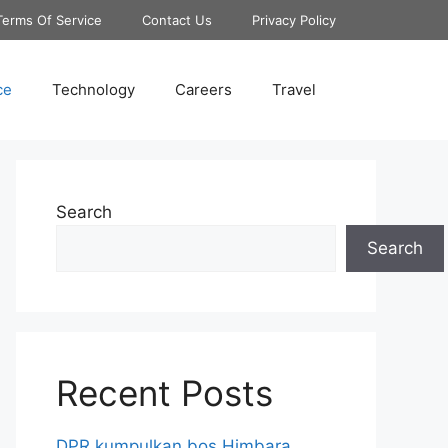
Terms Of Service
Contact Us
Privacy Policy
ce
Technology
Careers
Travel
Search
Search
Recent Posts
DPR kumpulkan bos Himbara