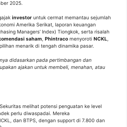
mber 2025.
gajak
investor
untuk cermat memantau sejumlah
 ekonomi Amerika Serikat, laporan keuangan
chasing Managers’ Index) Tiongkok, serta risalah
komendasi saham
,
Phintraco
menyoroti
NCKL
,
ilihan menarik di tengah dinamika pasar.
ya didasarkan pada pertimbangan dan
rupakan ajakan untuk membeli, menahan, atau
ekuritas melihat potensi penguatan ke level
ndek perlu diwaspadai. Mereka
KL, dan BTPS, dengan support di 7.800 dan