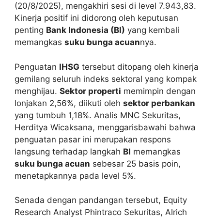
(20/8/2025), mengakhiri sesi di level 7.943,83.
Kinerja positif ini didorong oleh keputusan
penting
Bank Indonesia (BI)
yang kembali
memangkas
suku bunga acuan
nya.
Penguatan
IHSG
tersebut ditopang oleh kinerja
gemilang seluruh indeks sektoral yang kompak
menghijau.
Sektor properti
memimpin dengan
lonjakan 2,56%, diikuti oleh
sektor perbankan
yang tumbuh 1,18%. Analis MNC Sekuritas,
Herditya Wicaksana, menggarisbawahi bahwa
penguatan pasar ini merupakan respons
langsung terhadap langkah
BI
memangkas
suku bunga acuan
sebesar 25 basis poin,
menetapkannya pada level 5%.
Senada dengan pandangan tersebut, Equity
Research Analyst Phintraco Sekuritas, Alrich