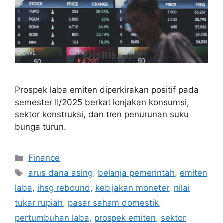
Prospek laba emiten diperkirakan positif pada
semester II/2025 berkat lonjakan konsumsi,
sektor konstruksi, dan tren penurunan suku
bunga turun.
Categories
Finance
Tags
arus dana asing
,
belanja pemerintah
,
emiten
laba
,
ihsg rebound
,
kebijakan moneter
,
nilai
tukar rupiah
,
pasar saham domestik
,
pertumbuhan laba
,
prospek emiten
,
sektor