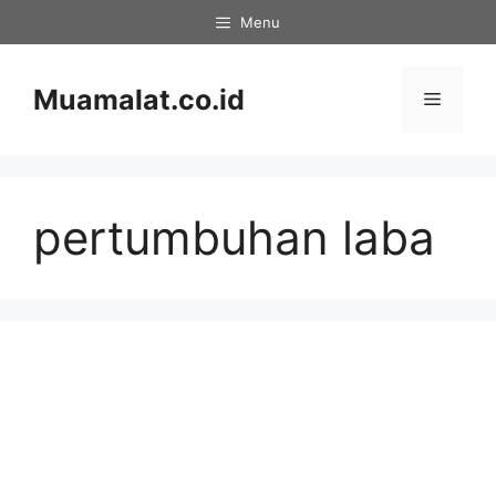
Skip
Menu
to
content
Muamalat.co.id
Menu
pertumbuhan laba