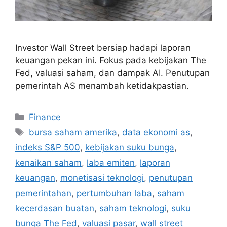
Investor Wall Street bersiap hadapi laporan
keuangan pekan ini. Fokus pada kebijakan The
Fed, valuasi saham, dan dampak AI. Penutupan
pemerintah AS menambah ketidakpastian.
Categories
Finance
Tags
bursa saham amerika
,
data ekonomi as
,
indeks S&P 500
,
kebijakan suku bunga
,
kenaikan saham
,
laba emiten
,
laporan
keuangan
,
monetisasi teknologi
,
penutupan
pemerintahan
,
pertumbuhan laba
,
saham
kecerdasan buatan
,
saham teknologi
,
suku
bunga The Fed
,
valuasi pasar
,
wall street