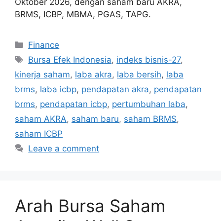
Oktober 2026, dengan saham baru AKRA,
BRMS, ICBP, MBMA, PGAS, TAPG.
Categories
Finance
Tags
Bursa Efek Indonesia
,
indeks bisnis-27
,
kinerja saham
,
laba akra
,
laba bersih
,
laba
brms
,
laba icbp
,
pendapatan akra
,
pendapatan
brms
,
pendapatan icbp
,
pertumbuhan laba
,
saham AKRA
,
saham baru
,
saham BRMS
,
saham ICBP
Leave a comment
Arah Bursa Saham