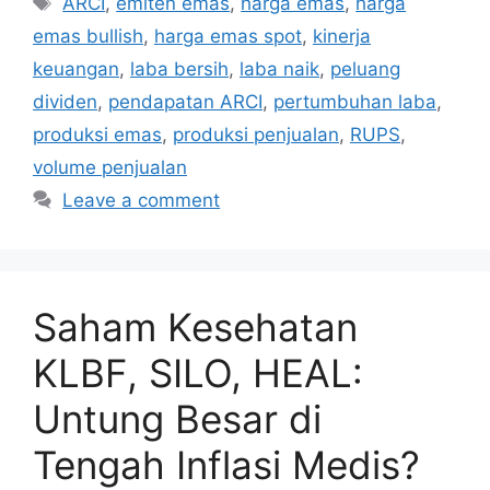
ARCI
,
emiten emas
,
harga emas
,
harga
emas bullish
,
harga emas spot
,
kinerja
keuangan
,
laba bersih
,
laba naik
,
peluang
dividen
,
pendapatan ARCI
,
pertumbuhan laba
,
produksi emas
,
produksi penjualan
,
RUPS
,
volume penjualan
Leave a comment
Saham Kesehatan
KLBF, SILO, HEAL:
Untung Besar di
Tengah Inflasi Medis?