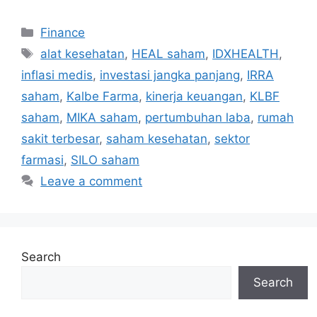
Categories
Finance
Tags
alat kesehatan
,
HEAL saham
,
IDXHEALTH
,
inflasi medis
,
investasi jangka panjang
,
IRRA
saham
,
Kalbe Farma
,
kinerja keuangan
,
KLBF
saham
,
MIKA saham
,
pertumbuhan laba
,
rumah
sakit terbesar
,
saham kesehatan
,
sektor
farmasi
,
SILO saham
Leave a comment
Search
Search