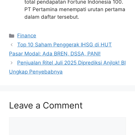
total pendapatan Fortune Indonesia 100.
PT Pertamina menempati urutan pertama
dalam daftar tersebut.
Categories
Finance
Top 10 Saham Penggerak IHSG di HUT
Pasar Modal: Ada BREN, DSSA, PANI!
Penjualan Ritel Juli 2025 Diprediksi Anjlok! BI
Ungkap Penyebabnya
Leave a Comment
Comment