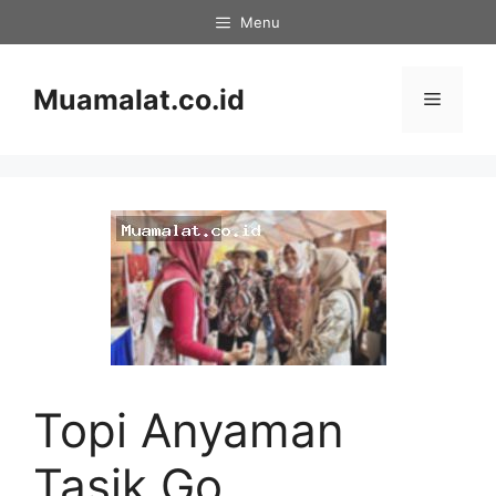
Skip
Menu
to
content
Muamalat.co.id
Menu
Topi Anyaman
Tasik Go