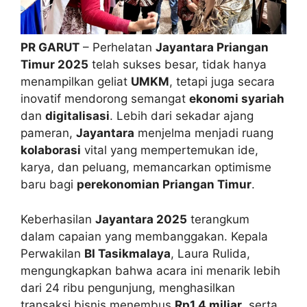
PR GARUT
– Perhelatan
Jayantara Priangan
Timur 2025
telah sukses besar, tidak hanya
menampilkan geliat
UMKM
, tetapi juga secara
inovatif mendorong semangat
ekonomi syariah
dan
digitalisasi
. Lebih dari sekadar ajang
pameran,
Jayantara
menjelma menjadi ruang
kolaborasi
vital yang mempertemukan ide,
karya, dan peluang, memancarkan optimisme
baru bagi
perekonomian Priangan Timur
.
Keberhasilan
Jayantara 2025
terangkum
dalam capaian yang membanggakan. Kepala
Perwakilan
BI Tasikmalaya
, Laura Rulida,
mengungkapkan bahwa acara ini menarik lebih
dari 24 ribu pengunjung, menghasilkan
transaksi bisnis menembus
Rp1,4 miliar
, serta