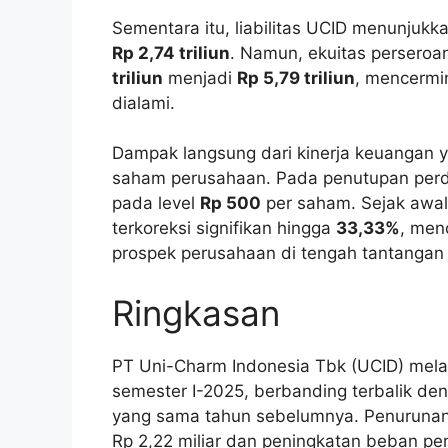
Sementara itu, liabilitas UCID menunjukk
Rp 2,74 triliun
. Namun, ekuitas perseroa
triliun
menjadi
Rp 5,79 triliun
, mencermi
dialami.
Dampak langsung dari kinerja keuangan ya
saham perusahaan. Pada penutupan perd
pada level
Rp 500
per saham. Sejak awal
terkoreksi signifikan hingga
33,33%
, men
prospek perusahaan di tengah tantangan 
Ringkasan
PT Uni-Charm Indonesia Tbk (UCID) melap
semester I-2025, berbanding terbalik den
yang sama tahun sebelumnya. Penurunan i
Rp 2,22 miliar dan peningkatan beban pen