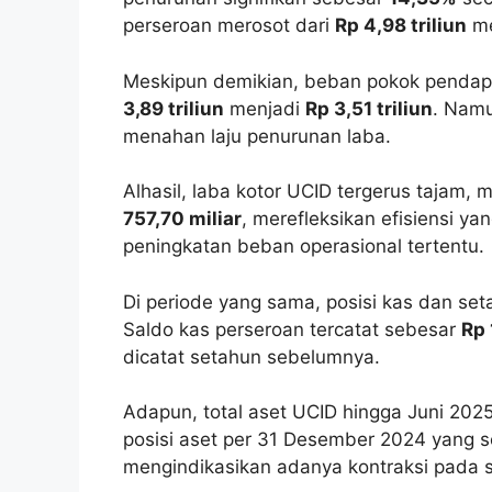
perseroan merosot dari
Rp 4,98 triliun
me
Meskipun demikian, beban pokok pendapa
3,89 triliun
menjadi
Rp 3,51 triliun
. Nam
menahan laju penurunan laba.
Alhasil, laba kotor UCID tergerus tajam, m
757,70 miliar
, merefleksikan efisiensi 
peningkatan beban operasional tertentu.
Di periode yang sama, posisi kas dan set
Saldo kas perseroan tercatat sebesar
Rp 
dicatat setahun sebelumnya.
Adapun, total aset UCID hingga Juni 202
posisi aset per 31 Desember 2024 yang 
mengindikasikan adanya kontraksi pada sk