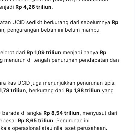
njadi
Rp 4,26 triliun
.
tan UCID sedikit berkurang dari sebelumnya
Rp
un, pengurangan beban ini belum mampu
elorot dari
Rp 1,09 triliun
menjadi hanya
Rp
yang menurun di tengah penurunan pendapatan dan
ara kas UCID juga menunjukkan penurunan tipis.
1,78 triliun
, berkurang dari
Rp 1,88 triliun
yang
5 berada di angka
Rp 8,54 triliun
, menyusut dari
sebesar
Rp 8,65 triliun
. Penurunan ini
ala operasional atau nilai aset perusahaan.