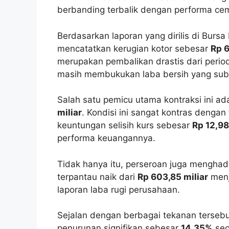
berbanding terbalik dengan performa ce
Berdasarkan laporan yang dirilis di Burs
mencatatkan kerugian kotor sebesar
Rp 6
merupakan pembalikan drastis dari peri
masih membukukan laba bersih yang subs
Salah satu pemicu utama kontraksi ini ad
miliar
. Kondisi ini sangat kontras denga
keuntungan selisih kurs sebesar
Rp 12,98
performa keuangannya.
Tidak hanya itu, perseroan juga menghad
terpantau naik dari
Rp 603,85 miliar
men
laporan laba rugi perusahaan.
Sejalan dengan berbagai tekanan terseb
penurunan signifikan sebesar
14,35%
sec