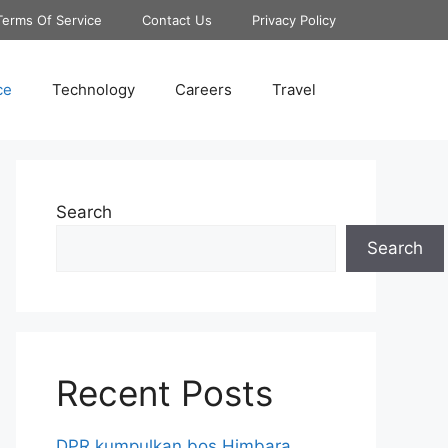
Terms Of Service
Contact Us
Privacy Policy
ce
Technology
Careers
Travel
Search
Search
Recent Posts
DPR kumpulkan bos Himbara