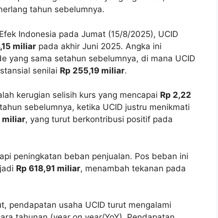
merlang tahun sebelumnya.
a Efek Indonesia pada Jumat (15/8/2025), UCID
,15 miliar
pada akhir Juni 2025. Angka ini
ode yang sama setahun sebelumnya, di mana UCID
tansial senilai
Rp 255,19 miliar
.
alah kerugian selisih kurs yang mencapai
Rp 2,22
n tahun sebelumnya, ketika UCID justru menikmati
 miliar
, yang turut berkontribusi positif pada
api peningkatan beban penjualan. Pos beban ini
jadi
Rp 618,91 miliar
, menambah tekanan pada
ut, pendapatan usaha UCID turut mengalami
ara tahunan (
year on year
/YoY). Pendapatan