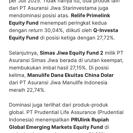
per Juli 2025. Tidak hanya itu, dua produk lain
dari PT Asuransi Jiwa Starinvestama juga
mendominasi posisi atas.
Relife Primelink
Equity Fund
menempati peringkat kedua
dengan
return
30,04%, diikuti oleh
Q-Investa
Equity Fund
di posisi ketiga dengan 27,72%.
Selanjutnya,
Simas Jiwa Equity Fund 2
milik PT
Asuransi Simas Jiwa berada di urutan keempat,
membukukan imbal hasil 27,15%. Di posisi
kelima,
Manulife Dana Ekuitas China Dolar
dari PT Asuransi Jiwa Manulife Indonesia
meraih 22,74%.
Dominasi juga terlihat dari produk-produk
global. PT Prudential Life Assurance (Prudential
Indonesia) menempatkan
PRUlink Rupiah
Global Emerging Markets Equity Fund
di