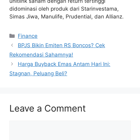
unitlink saham dengan return tertinggi
didominasi oleh produk dari Starinvestama,
Simas Jiwa, Manulife, Prudential, dan Allianz.
Categories
Finance
BPJS Bikin Emiten RS Boncos? Cek
Rekomendasi Sahamnya!
Harga Buyback Emas Antam Hari Ini:
Stagnan, Peluang Beli?
Leave a Comment
Comment