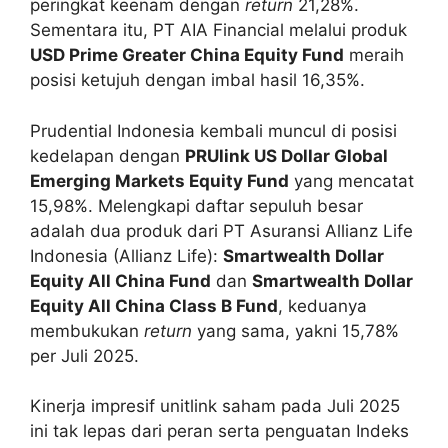
peringkat keenam dengan
return
21,28%.
Sementara itu, PT AIA Financial melalui produk
USD Prime Greater China Equity Fund
meraih
posisi ketujuh dengan imbal hasil 16,35%.
Prudential Indonesia kembali muncul di posisi
kedelapan dengan
PRUlink US Dollar Global
Emerging Markets Equity Fund
yang mencatat
15,98%. Melengkapi daftar sepuluh besar
adalah dua produk dari PT Asuransi Allianz Life
Indonesia (Allianz Life):
Smartwealth Dollar
Equity All China Fund
dan
Smartwealth Dollar
Equity All China Class B Fund
, keduanya
membukukan
return
yang sama, yakni 15,78%
per Juli 2025.
Kinerja impresif unitlink saham pada Juli 2025
ini tak lepas dari peran serta penguatan Indeks