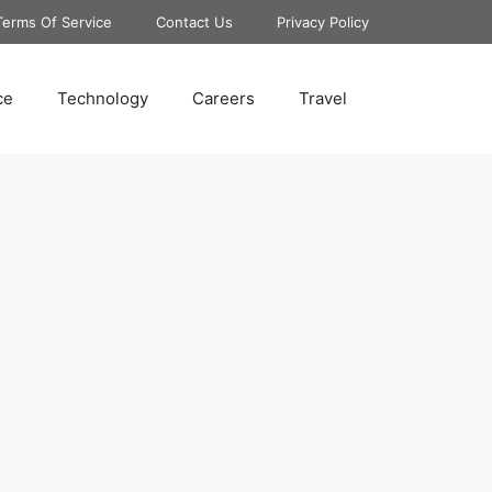
Terms Of Service
Contact Us
Privacy Policy
ce
Technology
Careers
Travel