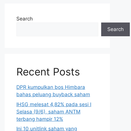
Search
Search
Recent Posts
DPR kumpulkan bos Himbara
bahas peluang buyback saham
IHSG melesat 4,82% pada sesi I
Selasa (9/6), saham ANTM
terbang hampir 12%
Ini 10 unitlink saham yang