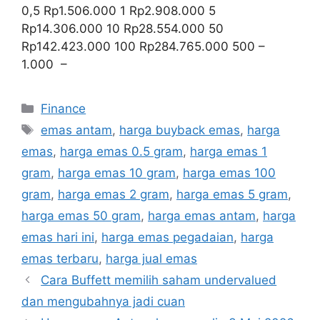
0,5 Rp1.506.000 1 Rp2.908.000 5
Rp14.306.000 10 Rp28.554.000 50
Rp142.423.000 100 Rp284.765.000 500 –
1.000 –
Categories
Finance
Tags
emas antam
,
harga buyback emas
,
harga
emas
,
harga emas 0.5 gram
,
harga emas 1
gram
,
harga emas 10 gram
,
harga emas 100
gram
,
harga emas 2 gram
,
harga emas 5 gram
,
harga emas 50 gram
,
harga emas antam
,
harga
emas hari ini
,
harga emas pegadaian
,
harga
emas terbaru
,
harga jual emas
Cara Buffett memilih saham undervalued
dan mengubahnya jadi cuan