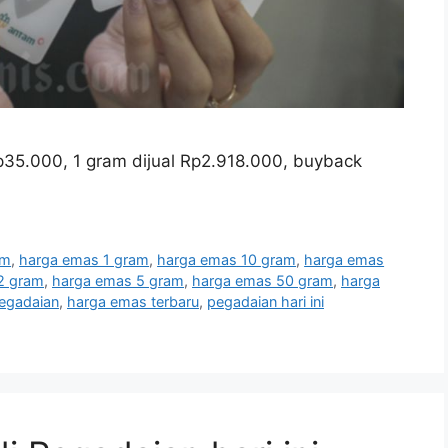
35.000, 1 gram dijual Rp2.918.000, buyback
am
,
harga emas 1 gram
,
harga emas 10 gram
,
harga emas
2 gram
,
harga emas 5 gram
,
harga emas 50 gram
,
harga
egadaian
,
harga emas terbaru
,
pegadaian hari ini