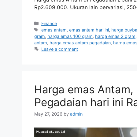
Rp2.609.000. Ukuran lain bervariasi, 25
Categories
Finance
Tags
emas antam
,
emas antam hari ini
,
harga buyb
gram
,
harga emas 100 gram
,
harga emas 2 gram
antam
,
harga emas antam pegadaian
,
harga emas 
Leave a comment
Harga emas Antam, 
Pegadaian hari ini 
May 27, 2026
by
admin