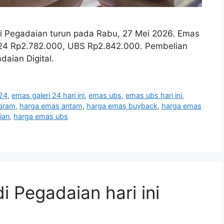
i Pegadaian turun pada Rabu, 27 Mei 2026. Emas
i 24 Rp2.782.000, UBS Rp2.842.000. Pembelian
daian Digital.
 24
,
emas galeri 24 hari ini
,
emas ubs
,
emas ubs hari ini
,
gram
,
harga emas antam
,
harga emas buyback
,
harga emas
ian
,
harga emas ubs
 Pegadaian hari ini