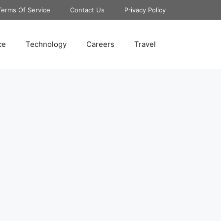
Terms Of Service
Contact Us
Privacy Policy
ce
Technology
Careers
Travel