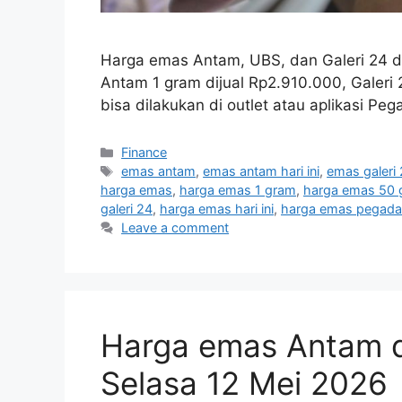
Harga emas Antam, UBS, dan Galeri 24 d
Antam 1 gram dijual Rp2.910.000, Galer
bisa dilakukan di outlet atau aplikasi Pega
Categories
Finance
Tags
emas antam
,
emas antam hari ini
,
emas galeri
harga emas
,
harga emas 1 gram
,
harga emas 50 
galeri 24
,
harga emas hari ini
,
harga emas pegada
Leave a comment
Harga emas Antam di
Selasa 12 Mei 2026