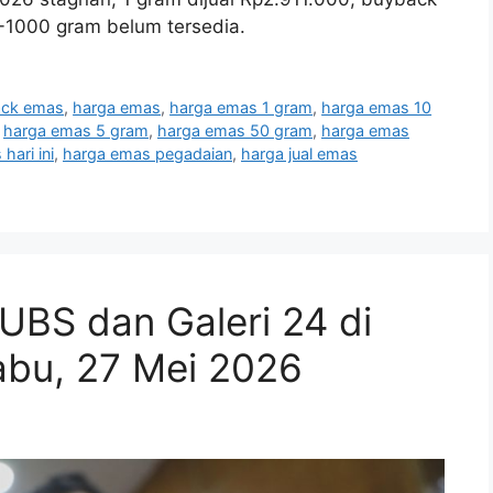
0-1000 gram belum tersedia.
ack emas
,
harga emas
,
harga emas 1 gram
,
harga emas 10
,
harga emas 5 gram
,
harga emas 50 gram
,
harga emas
hari ini
,
harga emas pegadaian
,
harga jual emas
UBS dan Galeri 24 di
Rabu, 27 Mei 2026