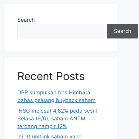
Search
Search
Recent Posts
DPR kumpulkan bos Himbara
bahas peluang buyback saham
IHSG melesat 4,82% pada sesi I
Selasa (9/6), saham ANTM
terbang hampir 12%
Ini 10 unitlink saham yang