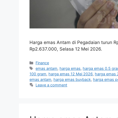
Harga emas Antam di Pegadaian turun Rp
Rp2.637.000, Selasa 12 Mei 2026.
Categories
Finance
Tags
emas antam
,
harga emas
,
harga emas 0.5 gr
100 gram
,
harga emas 12 Mei 2026
,
harga emas 
emas antam
,
harga emas buyback
,
harga emas p
Leave a comment