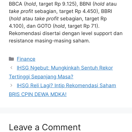
BBCA (
hold
, target Rp 9.125), BBNI (
hold
atau
take profit
sebagian, target Rp 4.450), BBRI
(
hold
atau
take profit
sebagian, target Rp
4.100), dan GOTO (
hold
, target Rp 71).
Rekomendasi disertai dengan level support dan
resistance masing-masing saham.
Categories
Finance
IHSG Ngebut: Mungkinkah Sentuh Rekor
Tertinggi Sepanjang Masa?
IHSG Reli Lagi? Intip Rekomendasi Saham
BRIS CPIN DEWA MDKA!
Leave a Comment