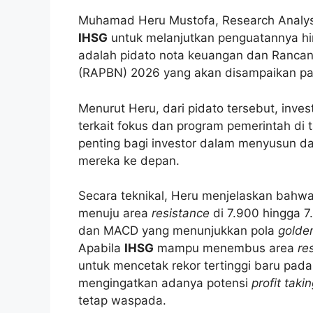
Muhamad Heru Mustofa, Research Analyst 
IHSG
untuk melanjutkan penguatannya hin
adalah pidato nota keuangan dan Ranca
(RAPBN) 2026 yang akan disampaikan pa
Menurut Heru, dari pidato tersebut, inve
terkait fokus dan program pemerintah di 
penting bagi investor dalam menyusun d
mereka ke depan.
Secara teknikal, Heru menjelaskan bahw
menuju area
resistance
di 7.900 hingga 7.
dan MACD yang menunjukkan pola
golde
Apabila
IHSG
mampu menembus area
re
untuk mencetak rekor tertinggi baru pada 
mengingatkan adanya potensi
profit taki
tetap waspada.