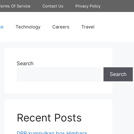
Terms Of Service
Contact Us
Privacy Policy
ce
Technology
Careers
Travel
Search
Search
Recent Posts
DPR kumpulkan bos Himbara