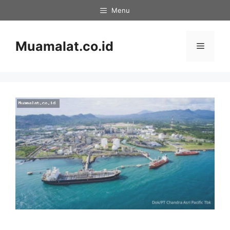
Skip
Menu
to
content
Muamalat.co.id
Menu