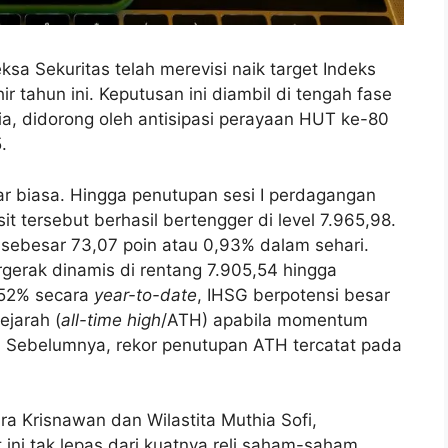
a Sekuritas telah merevisi naik target Indeks
tahun ini. Keputusan ini diambil di tengah fase
a, didorong oleh antisipasi perayaan HUT ke-80
.
r biasa. Hingga penutupan sesi I perdagangan
it tersebut berhasil bertengger di level 7.965,98.
 sebesar 73,07 poin atau 0,93% dalam sehari.
rgerak dinamis di rentang 7.905,54 hingga
,52% secara
year-to-date
, IHSG berpotensi besar
ejarah (
all-time high
/ATH) apabila momentum
i II. Sebelumnya, rekor penutupan ATH tercatat pada
ra Krisnawan dan Wilastita Muthia Sofi,
ni tak lepas dari kuatnya reli saham-saham