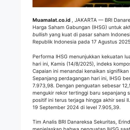
Muamalat.co.id
, JAKARTA — BRI Danareks
Harga Saham Gabungan (IHSG) untuk akhir 
bullish
yang kuat di pasar saham Indonesi
Republik Indonesia pada 17 Agustus 2025
Performa IHSG menunjukkan kekuatan lua
hari ini, Kamis (14/8/2025), indeks kompos
Capaian ini menandai kenaikan signifikan
Sepanjang perdagangan hari ini, IHSG be
7.973,98. Dengan penguatan sebesar 12
mengukir rekor tertinggi baru sepanjang s
positif ini terus terjaga hingga akhir ses
19 September 2024 di level 7.905,39.
Tim Analis BRI Danareksa Sekuritas, Erind
menjelaskan bahwa penguatan IHSG saat i