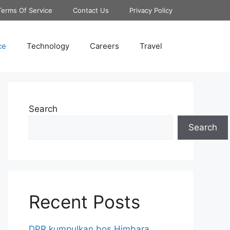
Terms Of Service
Contact Us
Privacy Policy
ce
Technology
Careers
Travel
Search
Search
Recent Posts
DPR kumpulkan bos Himbara