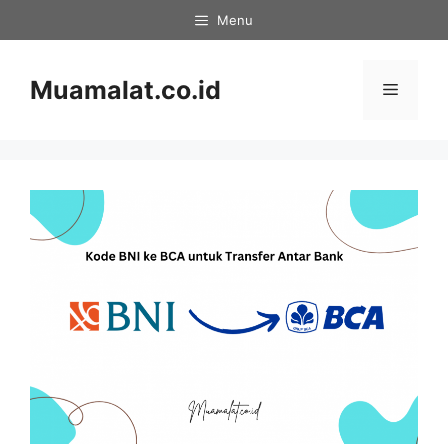
Skip
Menu
to
content
Muamalat.co.id
Menu