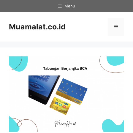
Skip
Menu
to
content
Muamalat.co.id
Menu