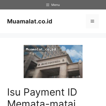
Skip
Menu
to
content
Muamalat.co.id
Menu
Isu Payment ID
Memata-matai